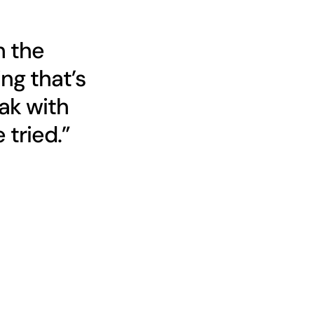
h the
ng that’s
ak with
 tried.”