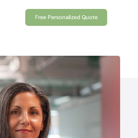
Free Personalized Quote
Digital Marketing
nt
Maecenas ut erat malesuada
tortor mattis scelerisque eu ut
alesuada
tortor.
sque eu ut