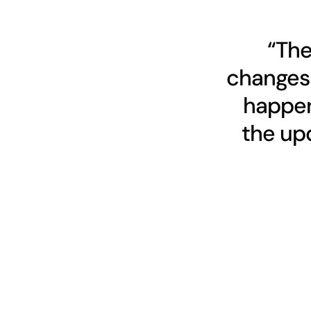
“The
changes 
happen
the upd