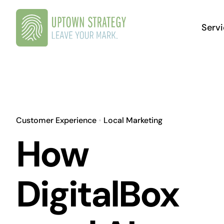
Skip
to
Serv
content
Customer Experience
•
Local Marketing
St
How
Ma
Maec
DigitalBox
tort
torto