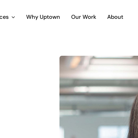
ices
Why Uptown
Our Work
About
rategic
Sales
rketing Plan
Developme
enas ut erat malesuada
Maecenas ut erat m
or mattis scelerisque eu ut
tortor mattis sceleri
r.
tortor.