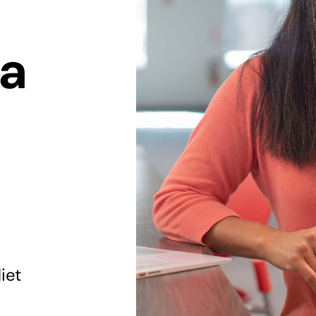
a
iet